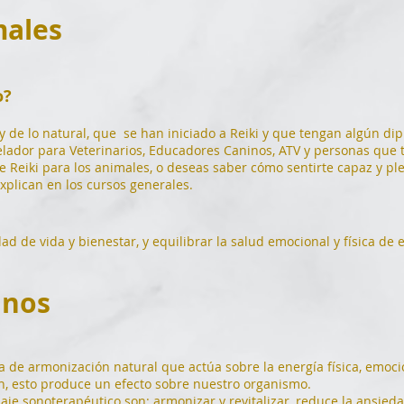
males
o?
y de lo natural, que se han iniciado a Reiki y que tengan algún di
elador para Veterinarios, Educadores Caninos, ATV y personas que t
de Reiki para los animales, o deseas saber cómo sentirte capaz y ple
plican en los cursos generales.
d de vida y bienestar, y equilibrar la salud emocional y física de 
anos
 de armonización natural que actúa sobre la energía física, emocion
ión, esto produce un efecto sobre nuestro organismo.
aje sonoterapéutico son: armonizar y revitalizar, reduce la ansiedad