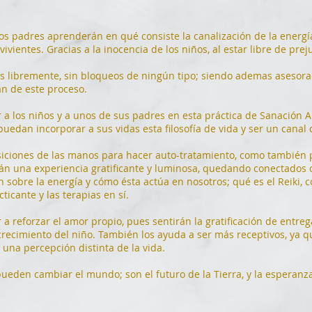
 los padres aprenderán en qué consiste la canalización de la energ
vivientes. Gracias a la inocencia de los niños, al estar libre de prej
más libremente, sin bloqueos de ningún tipo; siendo ademas asesor
n de este proceso.
iar a los niños y a unos de sus padres en esta práctica de Sanación
edan incorporar a sus vidas esta filosofía de vida y ser un canal 
siciones de las manos para hacer auto-tratamiento, como también p
virán una experiencia gratificante y luminosa, quedando conectados 
n sobre la energía y cómo ésta actúa en nosotros; qué es el Reiki, 
cticante y las terapias en sí.
 reforzar el amor propio, pues sentirán la gratificación de entregar
ecimiento del niño. También los ayuda a ser más receptivos, ya qu
 una percepción distinta de la vida.
ueden cambiar el mundo; son el futuro de la Tierra, y la espera