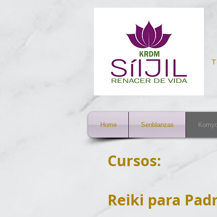
T
Home
Senblanzas
Komyo
Cursos:
Reiki para Pad