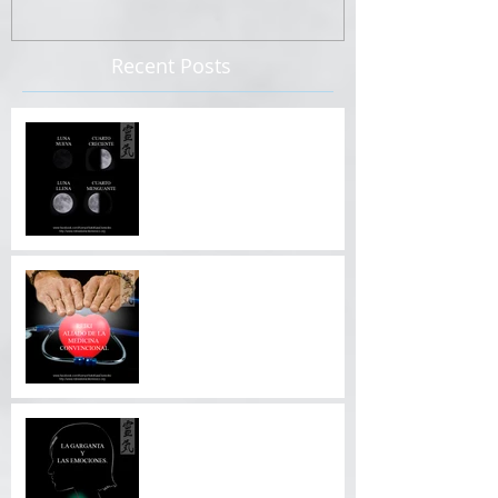
Recent Posts
COMO APROVECHAR EL
INFLUJO DE LA LUNA.
REIKI ALIADO DE LA
MEDICINA
CONVENCIONAL.
LA GARGANTA Y LAS
EMOCIONES.