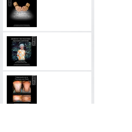
ALTERNATIVA PARA LA
SALUD.
ARTRITIS Y REUMATISMO
TRATADO CON REIKI
Tratamiento de la Psoriasis
con Reiki
Experiencias vividas
después del Diplomado.