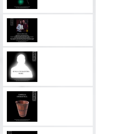
Palabras de mi alumno.
5 Cosas que buscar en su
Maestro Reiki.
Limpieza Energética
EL REIKI ES UNA TERAPIA