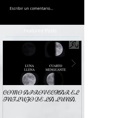
Escribir un comentario...
Featured Posts
COMO APROVECHAR EL
REIKI ALI
INFLUJO DE LA LUNA.
MEDICIN
CONVENCI