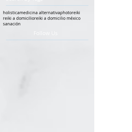
holistica
medicina alternativa
photo
reiki
reiki a domicilio
reiki a domicilio méxico
sanación
Follow Us