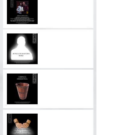
Palabras de mi alumno.
5 Cosas que buscar en su
Maestro Reiki.
Limpieza Energética
EL REIKI ES UNA TERAPIA
ALTERNATIVA PARA LA
SALUD.