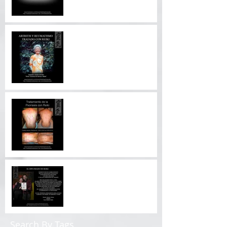
ARTRITIS Y REUMATISMO
TRATADO CON REIKI
Tratamiento de la Psoriasis
con Reiki
Experiencias vividas
después del Diplomado.
Search By Tags